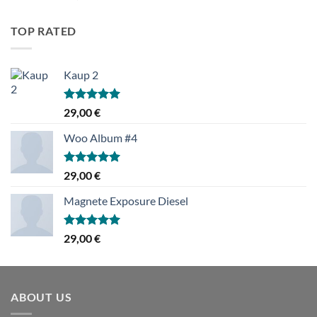
4.00
/ 5
TOP RATED
Kaup 2
Hinnanguga
29,00
€
5.00
/ 5
Woo Album #4
Hinnanguga
29,00
€
5.00
/ 5
Magnete Exposure Diesel
Hinnanguga
29,00
€
5.00
/ 5
ABOUT US