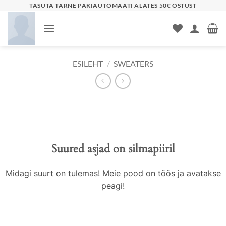
Skip
TASUTA TARNE PAKIAUTOMAATI ALATES 50€ OSTUST
to
content
ESILEHT
/
SWEATERS
Liigu
sisu
juurde
Suured asjad on silmapiiril
Midagi suurt on tulemas! Meie pood on töös ja avatakse
peagi!