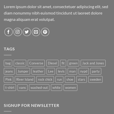
Lorem ipsum dolor sit amet, consectetuer adipiscing elit, sed
diam nonummy nibh euismod tincidunt ut laoreet dolore
magna aliquam erat volutpat.
TAGS
bag
classic
Converse
Diesel
fit
green
Jack and Jones
jeans
Jumper
leather
Lee
levis
man
nypd
party
Pink
River Island
rock chick
run
shoe
stars
sweden
t-shirt
vans
washed-out
white
women
SIGNUP FOR NEWSLETTER