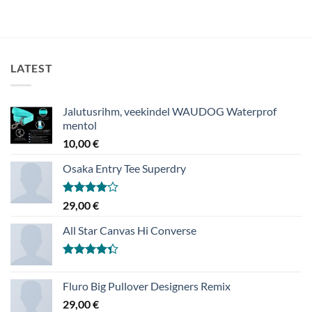
LATEST
Jalutusrihm, veekindel WAUDOG Waterprof
mentol
10,00
€
Osaka Entry Tee Superdry
Hinnanguga
29,00
€
4.00
/ 5
All Star Canvas Hi Converse
Hinnanguga
4.33
/ 5
Fluro Big Pullover Designers Remix
29,00
€