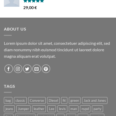
Hinnanguga
29,00
€
5.00
/ 5
ABOUT US
Lorem ipsum dolor sit amet, consectetuer adipiscing elit, sed
diam nonummy nibh euismod tincidunt ut laoreet dolore
magna aliquam erat volutpat.
TAGS
bag
classic
Converse
Diesel
fit
green
Jack and Jones
jeans
Jumper
leather
Lee
levis
man
nypd
party