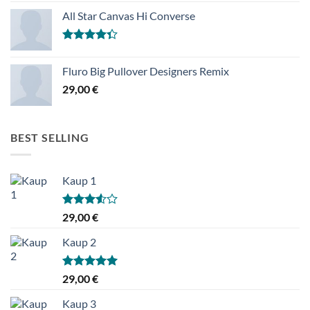
4.00
/ 5
All Star Canvas Hi Converse
Hinnanguga
4.33
/ 5
Fluro Big Pullover Designers Remix
29,00
€
BEST SELLING
Kaup 1
Hinnanguga
29,00
€
3.50
/ 5
Kaup 2
Hinnanguga
29,00
€
5.00
/ 5
Kaup 3