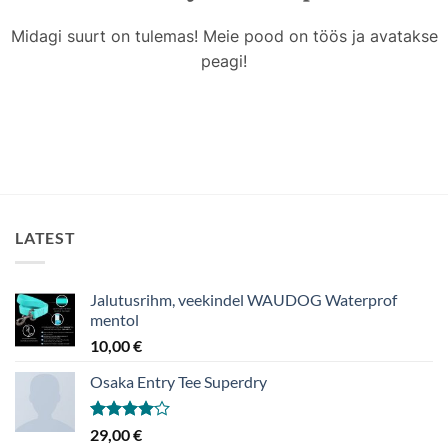
Midagi suurt on tulemas! Meie pood on töös ja avatakse
peagi!
LATEST
Jalutusrihm, veekindel WAUDOG Waterprof
mentol
10,00
€
Osaka Entry Tee Superdry
Hinnanguga
29,00
€