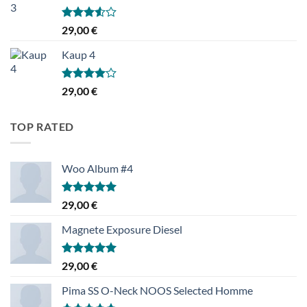
Hinnanguga
29,00
€
3.50
/ 5
Kaup 4
Hinnanguga
29,00
€
4.00
/ 5
TOP RATED
Woo Album #4
Hinnanguga
29,00
€
5.00
/ 5
Magnete Exposure Diesel
Hinnanguga
29,00
€
5.00
/ 5
Pima SS O-Neck NOOS Selected Homme