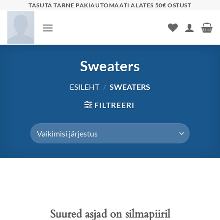
Skip
TASUTA TARNE PAKIAUTOMAATI ALATES 50€ OSTUST
to
content
Sweaters
ESILEHT
/
SWEATERS
FILTREERI
Liigu
sisu
juurde
Suured asjad on silmapiiril