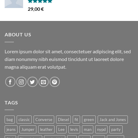
Hinnanguga
29,00
€
5.00
/ 5
ABOUT US
Lorem ipsum dolor sit amet, consectetuer adipiscing elit, sed
diam nonummy nibh euismod tincidunt ut laoreet dolore
magna aliquam erat volutpat.
TAGS
bag
classic
Converse
Diesel
fit
green
Jack and Jones
jeans
Jumper
leather
Lee
levis
man
nypd
party