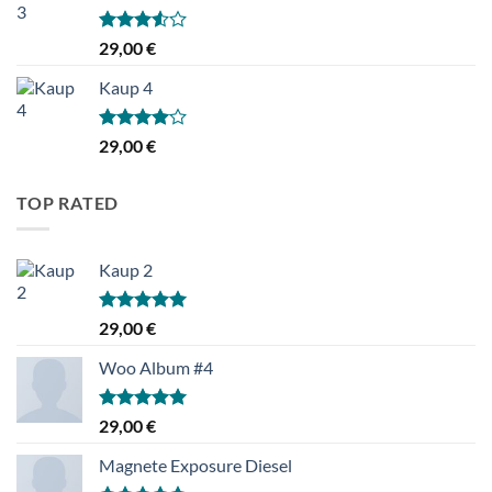
Hinnanguga
29,00
€
3.50
/ 5
Kaup 4
Hinnanguga
29,00
€
4.00
/ 5
TOP RATED
Kaup 2
Hinnanguga
29,00
€
5.00
/ 5
Woo Album #4
Hinnanguga
29,00
€
5.00
/ 5
Magnete Exposure Diesel