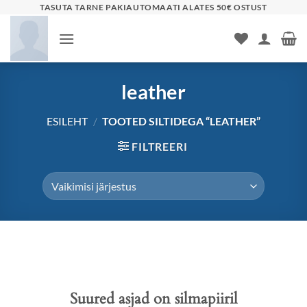
Skip
TASUTA TARNE PAKIAUTOMAATI ALATES 50€ OSTUST
to
content
leather
ESILEHT
/
TOOTED SILTIDEGA “LEATHER”
FILTREERI
Liigu
sisu
juurde
Suured asjad on silmapiiril