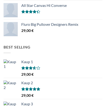
4.00
/ 5
All Star Canvas Hi Converse
Hinnanguga
4.33
/ 5
Fluro Big Pullover Designers Remix
29,00
€
BEST SELLING
Kaup 1
Hinnanguga
29,00
€
3.50
/ 5
Kaup 2
Hinnanguga
29,00
€
5.00
/ 5
Kaup 3