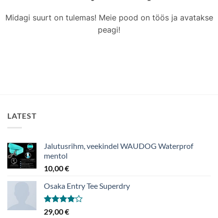
Midagi suurt on tulemas! Meie pood on töös ja avatakse
peagi!
LATEST
Jalutusrihm, veekindel WAUDOG Waterprof
mentol
10,00
€
Osaka Entry Tee Superdry
Hinnanguga
29,00
€