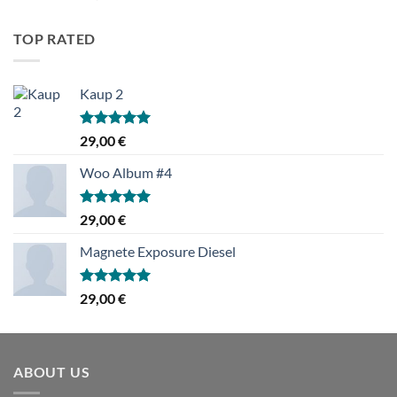
4.00
/ 5
TOP RATED
Kaup 2
Hinnanguga
29,00
€
5.00
/ 5
Woo Album #4
Hinnanguga
29,00
€
5.00
/ 5
Magnete Exposure Diesel
Hinnanguga
29,00
€
5.00
/ 5
ABOUT US