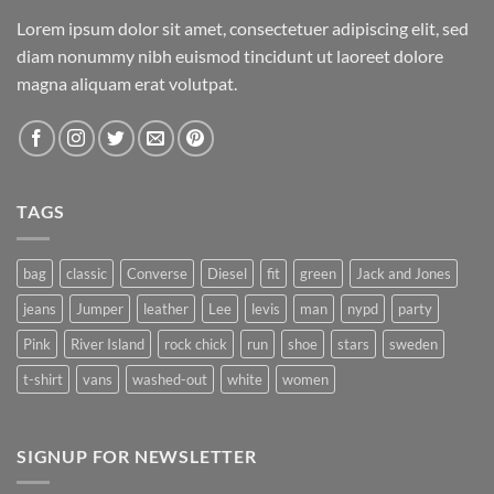
Lorem ipsum dolor sit amet, consectetuer adipiscing elit, sed
diam nonummy nibh euismod tincidunt ut laoreet dolore
magna aliquam erat volutpat.
TAGS
bag
classic
Converse
Diesel
fit
green
Jack and Jones
jeans
Jumper
leather
Lee
levis
man
nypd
party
Pink
River Island
rock chick
run
shoe
stars
sweden
t-shirt
vans
washed-out
white
women
SIGNUP FOR NEWSLETTER