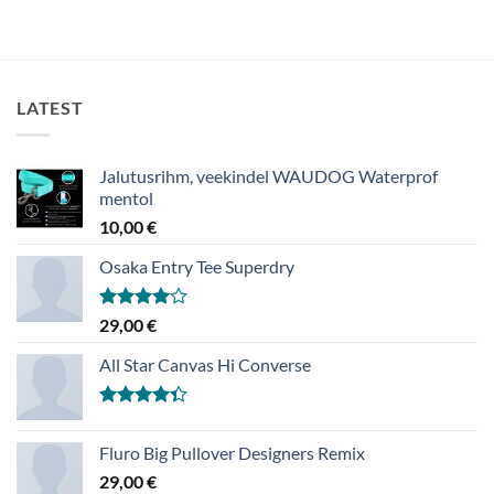
LATEST
Jalutusrihm, veekindel WAUDOG Waterprof
mentol
10,00
€
Osaka Entry Tee Superdry
Hinnanguga
29,00
€
4.00
/ 5
All Star Canvas Hi Converse
Hinnanguga
4.33
/ 5
Fluro Big Pullover Designers Remix
29,00
€