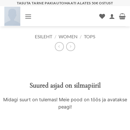
Skip
TASUTA TARNE PAKIAUTOMAATI ALATES 50€ OSTUST
to
content
ESILEHT
/
WOMEN
/
TOPS
Liigu
sisu
juurde
Suured asjad on silmapiiril
Midagi suurt on tulemas! Meie pood on töös ja avatakse
peagi!