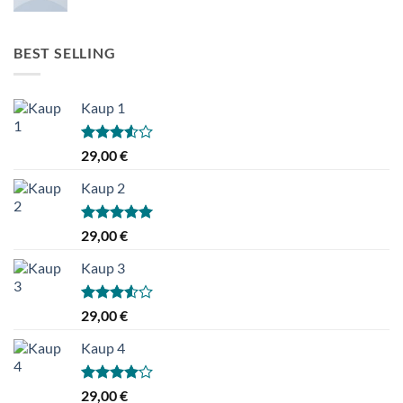
BEST SELLING
Kaup 1
Hinnanguga
29,00
€
3.50
/ 5
Kaup 2
Hinnanguga
29,00
€
5.00
/ 5
Kaup 3
Hinnanguga
29,00
€
3.50
/ 5
Kaup 4
Hinnanguga
29,00
€