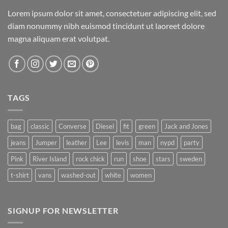
Lorem ipsum dolor sit amet, consectetuer adipiscing elit, sed
diam nonummy nibh euismod tincidunt ut laoreet dolore
magna aliquam erat volutpat.
TAGS
bag
classic
Converse
Diesel
fit
green
Jack and Jones
jeans
Jumper
leather
Lee
levis
man
nypd
party
Pink
River Island
rock chick
run
shoe
stars
sweden
t-shirt
vans
washed-out
white
women
SIGNUP FOR NEWSLETTER