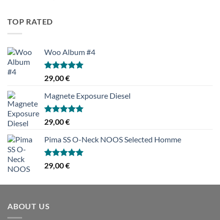
4.00
/ 5
TOP RATED
Woo Album #4
Hinnanguga
29,00
€
5.00
/ 5
Magnete Exposure Diesel
Hinnanguga
29,00
€
5.00
/ 5
Pima SS O-Neck NOOS Selected Homme
Hinnanguga
29,00
€
5.00
/ 5
ABOUT US