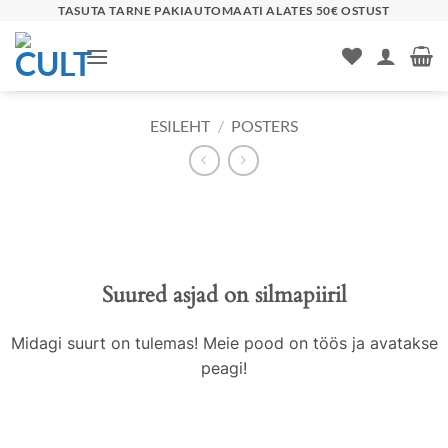
Skip
TASUTA TARNE PAKIAUTOMAATI ALATES 50€ OSTUST
to
content
ESILEHT
/
POSTERS
Liigu
sisu
juurde
Suured asjad on silmapiiril
Midagi suurt on tulemas! Meie pood on töös ja avatakse
peagi!