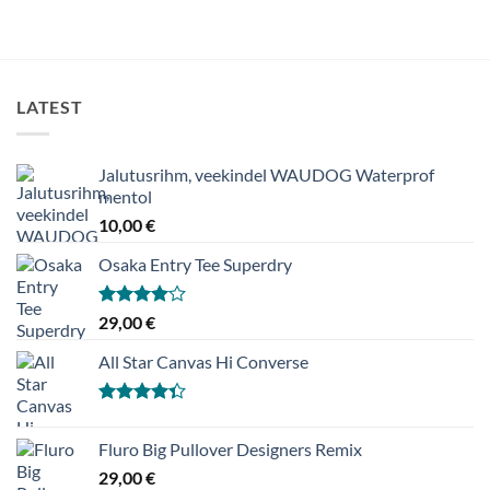
LATEST
Jalutusrihm, veekindel WAUDOG Waterprof
mentol
10,00
€
Osaka Entry Tee Superdry
Hinnanguga
29,00
€
4.00
/ 5
All Star Canvas Hi Converse
Hinnanguga
4.33
/ 5
Fluro Big Pullover Designers Remix
29,00
€